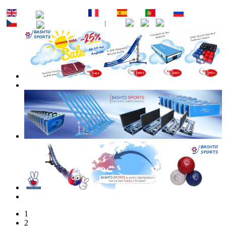
EN
DE
FR
ES
PT
RU
CZ
SK
1
2