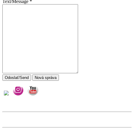
Text/Message
*