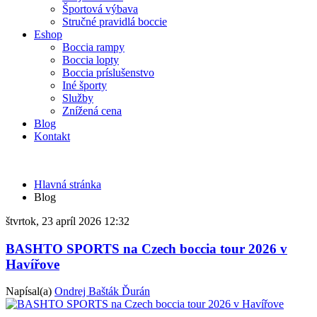
Športová výbava
Stručné pravidlá boccie
Eshop
Boccia rampy
Boccia lopty
Boccia príslušenstvo
Iné športy
Služby
Znížená cena
Blog
Kontakt
Hlavná stránka
Blog
štvrtok, 23 apríl 2026 12:32
BASHTO SPORTS na Czech boccia tour 2026 v
Havířove
Napísal(a)
Ondrej Bašták Ďurán