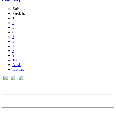
Začiatok
Predch.
1
2
3
4
5
6
7
8
9
10
Nasl.
Koniec