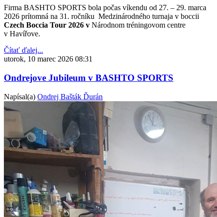
Firma BASHTO SPORTS bola počas víkendu od
27. – 29. marca
2026 prítomná na 31. ročníku
Medzinárodného turnaja v boccii
Czech Boccia Tour 2026
v
Národnom tréningovom centre
v Havířove.
Čítať ďalej...
utorok, 10 marec 2026 08:31
Ondrejove Jubileum v BASHTO SPORTS
Napísal(a)
Ondrej Bašták Ďurán