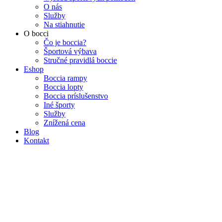
O nás
Služby
Na stiahnutie
O bocci
Čo je boccia?
Športová výbava
Stručné pravidlá boccie
Eshop
Boccia rampy
Boccia lopty
Boccia príslušenstvo
Iné športy
Služby
Znížená cena
Blog
Kontakt