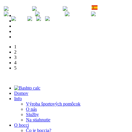
EN
DE
FR
ES
PT
RU
CZ
SK
1
2
3
4
5
Domov
Info
Výroba športových pomôcok
O nás
Služby
Na stiahnutie
O bocci
Čo je boccia?