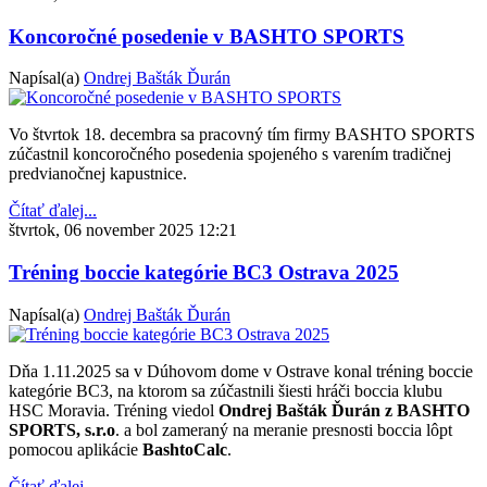
Koncoročné posedenie v BASHTO SPORTS
Napísal(a)
Ondrej Bašták Ďurán
Vo štvrtok 18. decembra sa pracovný tím firmy BASHTO SPORTS
zúčastnil koncoročného posedenia spojeného s varením tradičnej
predvianočnej kapustnice.
Čítať ďalej...
štvrtok, 06 november 2025 12:21
Tréning boccie kategórie BC3 Ostrava 2025
Napísal(a)
Ondrej Bašták Ďurán
Dňa 1.11.2025 sa v Dúhovom dome v Ostrave konal tréning boccie
kategórie BC3, na ktorom sa zúčastnili šiesti hráči boccia klubu
HSC Moravia. Tréning viedol
Ondrej Bašták Ďurán z BASHTO
SPORTS, s.r.o
. a bol zameraný na meranie presnosti boccia lôpt
pomocou aplikácie
BashtoCalc
.
Čítať ďalej...