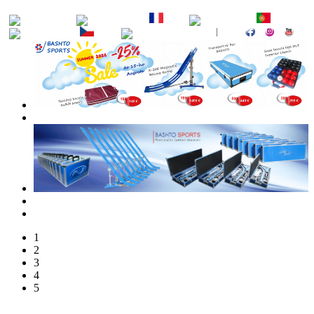
EN
DE
FR
ES
PT
RU
CZ
SK
1
2
3
4
5