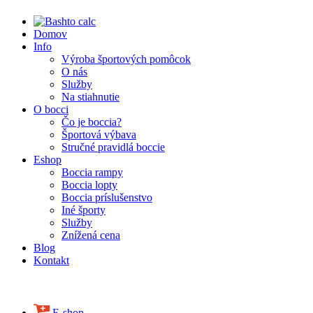
Domov
Info
Výroba športových pomôcok
O nás
Služby
Na stiahnutie
O bocci
Čo je boccia?
Športová výbava
Stručné pravidlá boccie
Eshop
Boccia rampy
Boccia lopty
Boccia príslušenstvo
Iné športy
Služby
Znížená cena
Blog
Kontakt
E-shop